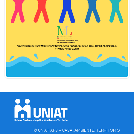
© UNIAT APS – CASA, AMBIENTE, TERRITORIO