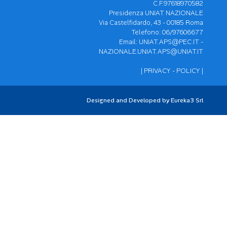
C.F.97618970582
Presidenza UNIAT NAZIONALE
Via Castelfidardo, 43 - 00185 Roma
Telefono: 06/97606677
Email:
UNIAT.APS@PEC.IT
-
NAZIONALE.UNIAT.APS@UNIAT.IT
|
PRIVACY - POLICY
|
Designed and Developed by
Eureka3 Srl