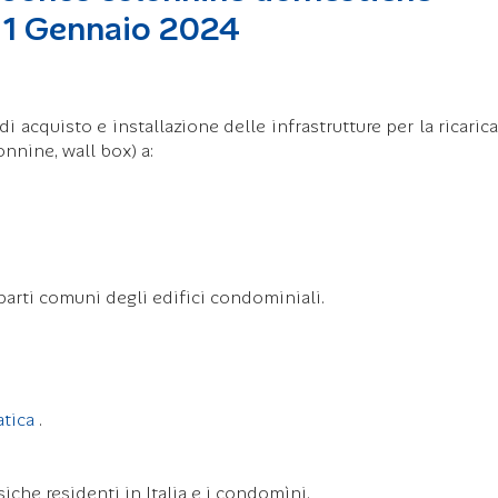
l 1 Gennaio 2024
di acquisto e installazione delle infrastrutture per la ricaric
onnine, wall box) a:
 parti comuni degli edifici condominiali.
atica
.
che residenti in Italia e i condomìni.