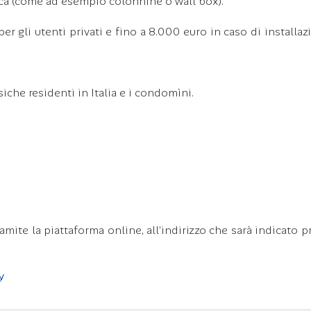
trica (come ad esempio colonnine o wall box).
er gli utenti privati e fino a 8.000 euro in caso di installaz
che residenti in Italia e i condomìni.
mite la piattaforma online, all’indirizzo che sarà indicato p
y