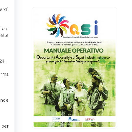
erdì
te a
elle
24.
orma
ande
 per