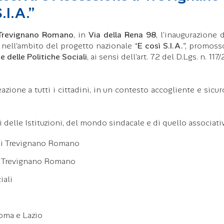
I.A.”
Trevignano Romano
, in
Via della Rena 98
, l’inaugurazione d
ta nell’ambito del progetto nazionale “
E così S.I.A.
”, promoss
e delle Politiche Sociali
, ai sensi dell’art. 72 del D.Lgs. n. 117
neazione a tutti i cittadini, in un contesto accogliente e sicur
 delle Istituzioni, del mondo sindacale e di quello associati
di Trevignano Romano
i Trevignano Romano
iali
i
Roma e Lazio