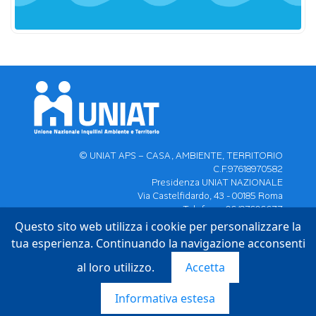
© UNIAT APS – CASA, AMBIENTE, TERRITORIO
C.F.97618970582
Presidenza UNIAT NAZIONALE
Via Castelfidardo, 43 - 00185 Roma
Telefono: 06/97606677
Email:
UNIAT.APS@PEC.IT
-
Questo sito web utilizza i cookie per personalizzare la
NAZIONALE.UNIAT.APS@UNIAT.IT
tua esperienza. Continuando la navigazione acconsenti
|
PRIVACY - POLICY
|
al loro utilizzo.
Accetta
Informativa estesa
Designed and Developed by
Eureka3 Srl