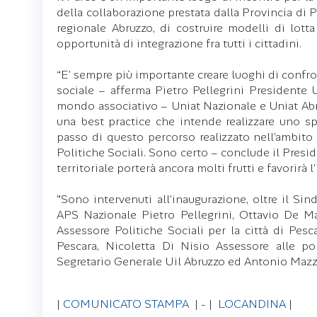
della collaborazione prestata dalla Provincia di 
regionale Abruzzo, di costruire modelli di lott
opportunità di integrazione fra tutti i cittadini.
“E’ sempre più importante creare luoghi di confro
sociale – afferma Pietro Pellegrini Presidente U
mondo associativo – Uniat Nazionale e Uniat Abr
una best practice che intende realizzare uno spaz
passo di questo percorso realizzato nell’ambito
Politiche Sociali. Sono certo – conclude il Presi
territoriale porterà ancora molti frutti e favorirà l’
”Sono intervenuti all’inaugurazione, oltre il Si
APS Nazionale Pietro Pellegrini, Ottavio De Mar
Assessore Politiche Sociali per la città di Pesca
Pescara, Nicoletta Di Nisio Assessore alle po
Segretario Generale Uil Abruzzo ed Antonio Maz
|
COMUNICATO STAMPA
| - |
LOCANDINA
|