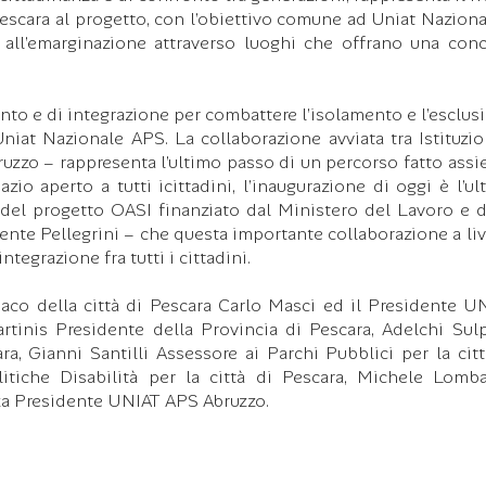
Pescara al progetto, con l’obiettivo comune ad Uniat Naziona
a all’emarginazione attraverso luoghi che offrano una conc
nto e di integrazione per combattere l’isolamento e l’esclus
niat Nazionale APS. La collaborazione avviata tra Istituzio
uzzo – rappresenta l’ultimo passo di un percorso fatto assi
io aperto a tutti icittadini, l’inaugurazione di oggi è l’ul
 del progetto OASI finanziato dal Ministero del Lavoro e d
dente Pellegrini – che questa importante collaborazione a liv
integrazione fra tutti i cittadini.
ndaco della città di Pescara Carlo Masci ed il Presidente U
tinis Presidente della Provincia di Pescara, Adelchi Sulp
ra, Gianni Santilli Assessore ai Parchi Pubblici per la citt
litiche Disabilità per la città di Pescara, Michele Lomb
za Presidente UNIAT APS Abruzzo.