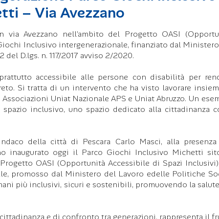
etti – Via Avezzano
in via Avezzano nell’ambito del Progetto OASI (Opportu
Giochi Inclusivo intergenerazionale, finanziato dal Ministero
72 del D.lgs. n. 117/2017 avviso 2/2020.
rattutto accessibile alle persone con disabilità per ren
reto. Si tratta di un intervento che ha visto lavorare insiem
 le Associazioni Uniat Nazionale APS e Uniat Abruzzo. Un ese
 spazio inclusivo, uno spazio dedicato alla cittadinanza 
indaco della città di Pescara Carlo Masci, alla presenza
 inaugurato oggi il Parco Giochi Inclusivo Michetti sit
l Progetto OASI (Opportunità Accessibile di Spazi Inclusivi)
le, promosso dal Ministero del Lavoro edelle Politiche Soc
ani più inclusivi, sicuri e sostenibili, promuovendo la salute 
cittadinanza e di confronto tra generazioni, rappresenta il fr