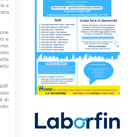
le e
reta
ione
ni e
eme,
timo
elle
ello
NIAT
izio
à di
ardo