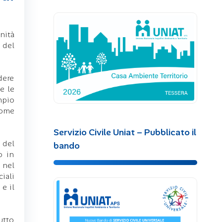
nità
 del
dere
e le
mpio
come
Servizio Civile Uniat – Pubblicato il
 del
bando
o in
 nel
iali
e il
utto